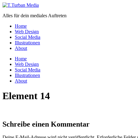
Zum
Inhalt
Alles für dein mediales Auftreten
wechseln
Home
Web Design
Social Media
Illustrationen
About
Menü
Home
Web Design
Social Media
Illustrationen
About
Element 14
Schreibe einen Kommentar
Deine E-Mail-Adresse wird nicht veröffentlicht.
Erforderliche Felder 