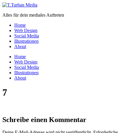
Zum
Inhalt
Alles für dein mediales Auftreten
wechseln
Home
Web Design
Social Media
Illustrationen
About
Menü
Home
Web Design
Social Media
Illustrationen
About
7
Schreibe einen Kommentar
Deine E-Mail-Adresse wird nicht veröffentlicht.
Erforderliche