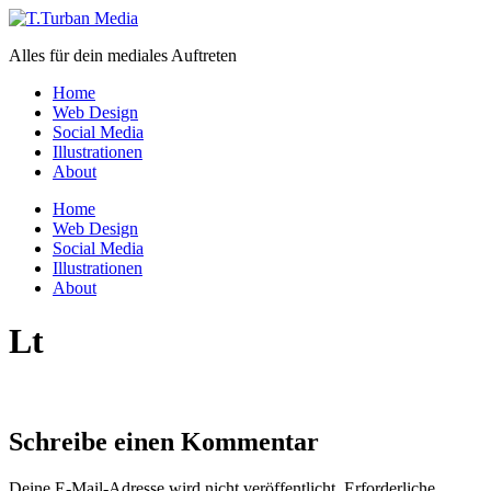
Zum
Inhalt
Alles für dein mediales Auftreten
wechseln
Home
Web Design
Social Media
Illustrationen
About
Menü
Home
Web Design
Social Media
Illustrationen
About
Lt
Schreibe einen Kommentar
Deine E-Mail-Adresse wird nicht veröffentlicht.
Erforderliche