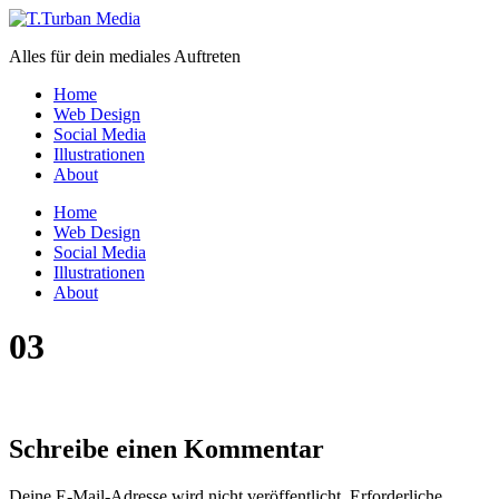
Zum
Inhalt
Alles für dein mediales Auftreten
wechseln
Home
Web Design
Social Media
Illustrationen
About
Menü
Home
Web Design
Social Media
Illustrationen
About
03
Schreibe einen Kommentar
Deine E-Mail-Adresse wird nicht veröffentlicht.
Erforderliche