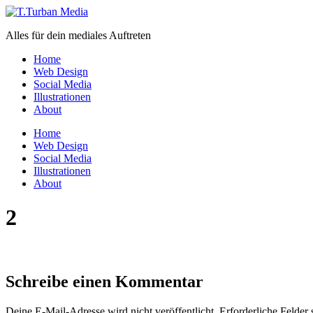
Zum
Inhalt
Alles für dein mediales Auftreten
wechseln
Home
Web Design
Social Media
Illustrationen
About
Menü
Home
Web Design
Social Media
Illustrationen
About
2
Schreibe einen Kommentar
Deine E-Mail-Adresse wird nicht veröffentlicht.
Erforderliche Felder 